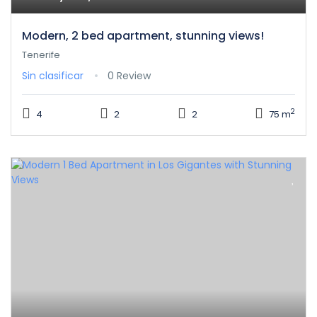
Modern, 2 bed apartment, stunning views!
Tenerife
Sin clasificar
0 Review
2
4
2
2
75 m