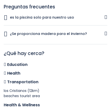
Preguntas frecuentes
es la piscina solo para nuestro uso
Sí, está encerrado en el patio.
¿Se proporciona madera para el invierno?
Sí, le proporcionamos toda la leña y leña para pasar esa
noche acogedora junto al fuego
¿Qué hay cerca?
Education
Health
Transportation
los Cristianos (12km)
beaches tourist area
Health & Wellness